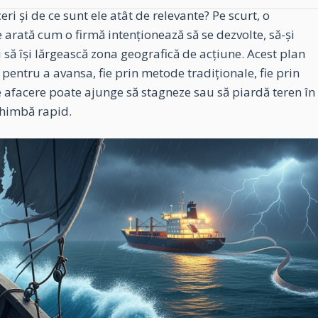
ri și de ce sunt ele atât de relevante? Pe scurt, o
e arată cum o firmă intenționează să se dezvolte, să-și
au să își lărgească zona geografică de acțiune. Acest plan
pentru a avansa, fie prin metode tradiționale, fie prin
rice afacere poate ajunge să stagneze sau să piardă teren în
schimbă rapid.