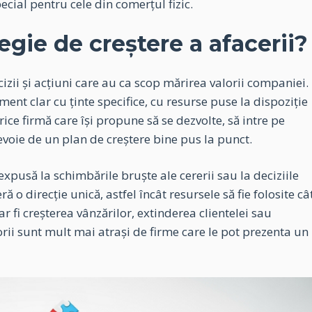
ecial pentru cele din comerțul fizic.
gie de creștere a afacerii?
izii și acțiuni care au ca scop mărirea valorii companiei.
ment clar cu ținte specifice, cu resurse puse la dispoziție
ice firmă care își propune să se dezvolte, să intre pe
evoie de un plan de creștere bine pus la punct.
 expusă la schimbările bruște ale cererii sau la deciziile
ă o direcție unică, astfel încât resursele să fie folosite câ
 fi creșterea vânzărilor, extinderea clientelei sau
torii sunt mult mai atrași de firme care le pot prezenta un