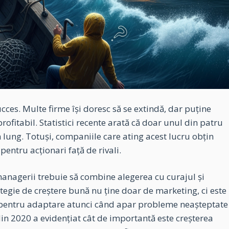
ucces. Multe firme își doresc să se extindă, dar puține
rofitabil. Statistici recente arată că doar unul din patru
 lung. Totuși, companiile care ating acest lucru obțin
pentru acționari față de rivali.
managerii trebuie să combine alegerea cu curajul și
ategie de creștere bună nu ține doar de marketing, ci este
și pentru adaptare atunci când apar probleme neașteptate
in 2020 a evidențiat cât de importantă este creșterea