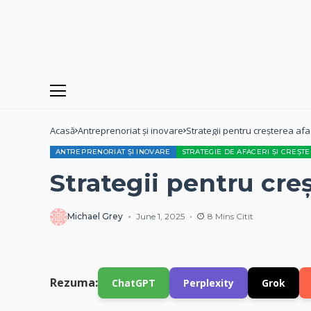
Acasă
Antreprenoriat și inovare
Strategii pentru creșterea afa
ANTREPRENORIAT ȘI INOVARE
STRATEGIE DE AFACERI ȘI CREȘT
Strategii pentru creș
Michael Grey
June 1, 2025
8 Mins Citit
Rezuma:
ChatGPT
Perplexity
Grok