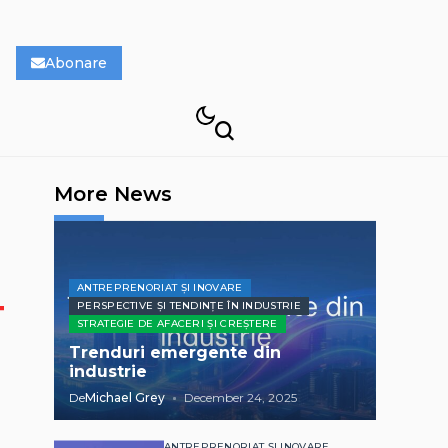
Abonare
More News
ANTREPRENORIAT ȘI INOVARE
PERSPECTIVE ȘI TENDINȚE ÎN INDUSTRIE
STRATEGIE DE AFACERI ȘI CREȘTERE
Trenduri emergente din
industrie
De
Michael Grey
December 24, 2025
ANTREPRENORIAT ȘI INOVARE