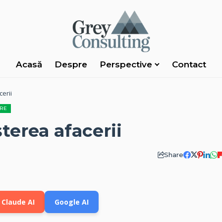
Acasă
Despre
Perspective
Contact
cerii
ERE
terea afacerii
Share
Claude AI
Google AI