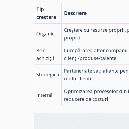
Tip
Descriere
creștere
Creștere cu resurse proprii,
Organic
proprii
Prin
Cumpărarea altor companii 
achiziții
clienți/produse/talente
Parteneriate sau alianțe pen
Strategică
mulți clienți
Optimizarea proceselor din i
Internă
reducere de costuri