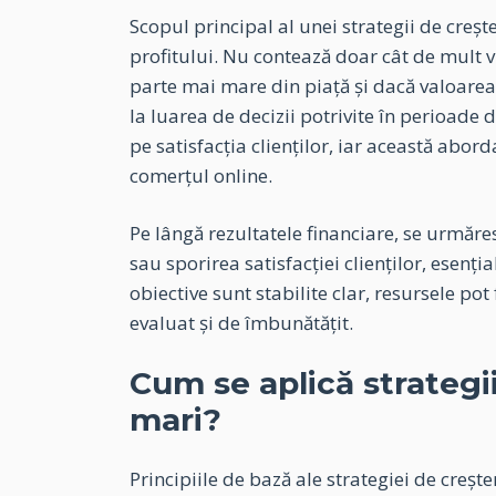
Scopul principal al unei strategii de creșt
profitului. Nu contează doar cât de mult vi
parte mai mare din piață și dacă valoarea
la luarea de decizii potrivite în perioad
pe satisfacția clienților, iar această abo
comerțul online.
Pe lângă rezultatele financiare, se urmăres
sau sporirea satisfacției clienților, esenț
obiective sunt stabilite clar, resursele pot 
evaluat și de îmbunătățit.
Cum se aplică strategii
mari?
Principiile de bază ale strategiei de crește