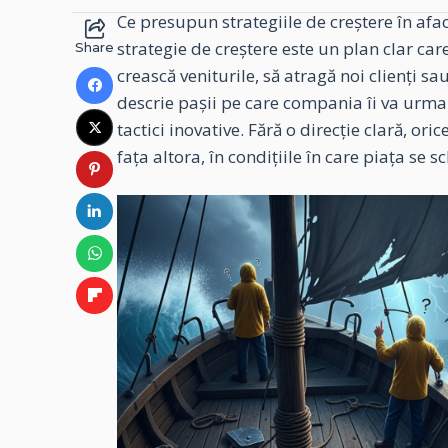
Ce presupun strategiile de creștere în aface
strategie de creștere este un plan clar car
Share
crească veniturile, să atragă noi clienți s
descrie pașii pe care compania îi va urma 
tactici inovative. Fără o direcție clară, o
fața altora, în condițiile în care piața se 