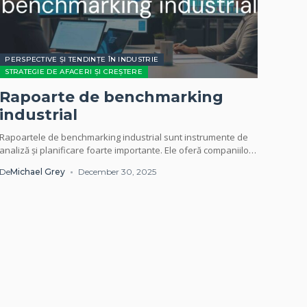
PERSPECTIVE ȘI TENDINȚE ÎN INDUSTRIE
STRATEGIE DE AFACERI ȘI CREȘTERE
Rapoarte de benchmarking
industrial
Rapoartele de benchmarking industrial sunt instrumente de
analiză și planificare foarte importante. Ele oferă companiilor
o imagine clară a performanței proprii comparativ cu...
De
Michael Grey
December 30, 2025