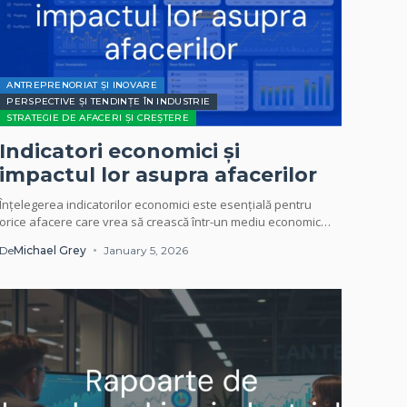
ANTREPRENORIAT ȘI INOVARE
PERSPECTIVE ȘI TENDINȚE ÎN INDUSTRIE
STRATEGIE DE AFACERI ȘI CREȘTERE
Indicatori economici și
impactul lor asupra afacerilor
Înțelegerea indicatorilor economici este esențială pentru
orice afacere care vrea să crească într-un mediu economic
schimbător. Acești indicatori nu sunt doar cifre pe...
De
Michael Grey
January 5, 2026