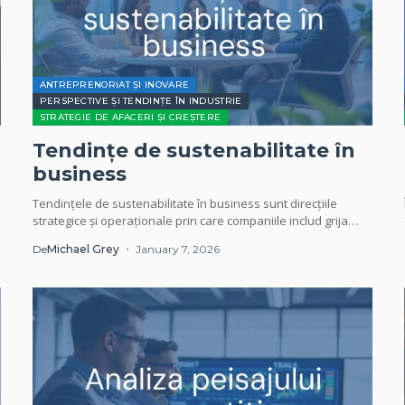
ANTREPRENORIAT ȘI INOVARE
PERSPECTIVE ȘI TENDINȚE ÎN INDUSTRIE
STRATEGIE DE AFACERI ȘI CREȘTERE
Tendințe de sustenabilitate în
business
Tendințele de sustenabilitate în business sunt direcțiile
strategice și operaționale prin care companiile includ grija
pentru mediu, echitatea socială și guvernanța transparentă
De
Michael Grey
January 7, 2026
(ESG)...