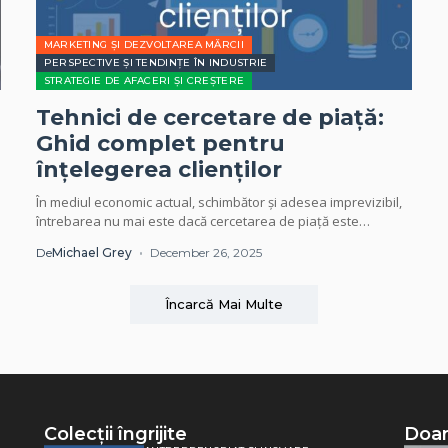
MARKETING ȘI DEZVOLTAREA MĂRCII
PERSPECTIVE ȘI TENDINȚE ÎN INDUSTRIE
STRATEGIE DE AFACERI ȘI CREȘTERE
Tehnici de cercetare de piață:
Ghid complet pentru
înțelegerea clienților
În mediul economic actual, schimbător și adesea imprevizibil,
întrebarea nu mai este dacă cercetarea de piață este
necesară, ci care sunt tehnicile cele...
De
Michael Grey
December 26, 2025
Încarcă Mai Multe
Colecții îngrijite
Doar