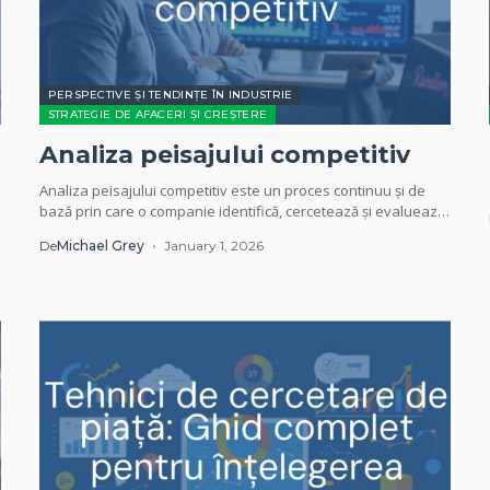
PERSPECTIVE ȘI TENDINȚE ÎN INDUSTRIE
STRATEGIE DE AFACERI ȘI CREȘTERE
Analiza peisajului competitiv
Analiza peisajului competitiv este un proces continuu și de
bază prin care o companie identifică, cercetează și evaluează
concurenții pentru a-și ghida și...
De
Michael Grey
January 1, 2026