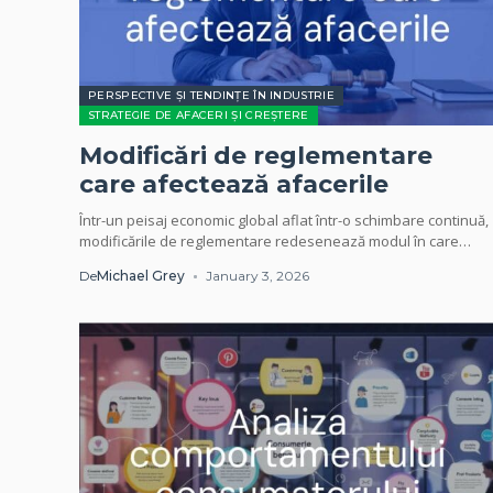
PERSPECTIVE ȘI TENDINȚE ÎN INDUSTRIE
STRATEGIE DE AFACERI ȘI CREȘTERE
Modificări de reglementare
care afectează afacerile
Într-un peisaj economic global aflat într-o schimbare continuă,
modificările de reglementare redesenează modul în care
companiile își desfășoară activitatea, își gestionează riscurile
De
Michael Grey
January 3, 2026
și...