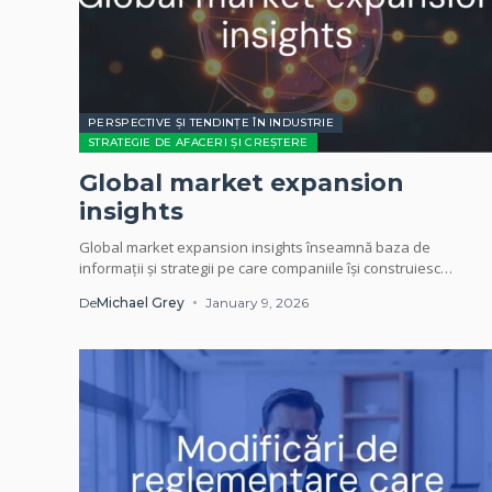
PERSPECTIVE ȘI TENDINȚE ÎN INDUSTRIE
STRATEGIE DE AFACERI ȘI CREȘTERE
Global market expansion
insights
Global market expansion insights înseamnă baza de
informații și strategii pe care companiile își construiesc
prezența pe noi piețe geografice. Acestea includ analiza...
De
Michael Grey
January 9, 2026