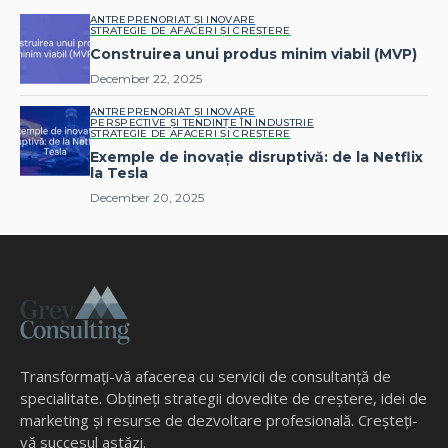
ANTREPRENORIAT ȘI INOVARE
STRATEGIE DE AFACERI ȘI CREȘTERE
Construirea unui produs minim viabil (MVP)
December 22, 2025
ANTREPRENORIAT ȘI INOVARE
PERSPECTIVE ȘI TENDINȚE ÎN INDUSTRIE
STRATEGIE DE AFACERI ȘI CREȘTERE
Exemple de inovație disruptivă: de la Netflix
la Tesla
December 20, 2025
Transformați-vă afacerea cu servicii de consultanță de
specialitate. Obțineți strategii dovedite de creștere, idei de
marketing și resurse de dezvoltare profesională. Creșteți-
vă succesul astăzi.