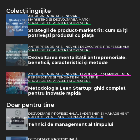
Colecții îngrijite
ANTREPRENORIAT ȘI INOVARE
MARKETING ȘI DEZVOLTAREA MĂRCII
STRATEGIE DE AFACERI ȘI CREȘTERE
Strategii de product-market fit: cum să îți
potrivești produsul cu piața
ANTREPRENORIAT ȘI INOVARE
DEZVOLTARE PROFESIONALĂ
STRATEGIE DE AFACERI ȘI CREȘTERE
Dezvoltarea mentalității antreprenoriale:
beneficii, caracteristici și metode
ANTREPRENORIAT ȘI INOVARE
LEADERSHIP ȘI MANAGEMENT
PERSPECTIVE ȘI TENDINȚE ÎN INDUSTRIE
STRATEGIE DE AFACERI ȘI CREȘTERE
Metodologia Lean Startup: ghid complet
pentru inovație rapidă
Doar pentru tine
DEZVOLTARE PROFESIONALĂ
LEADERSHIP ȘI MANAGEMENT
PRODUCTIVITATE ȘI GESTIONAREA TIMPULUI
Tehnici de management al timpului
DEZVOLTARE PROFESIONALĂ