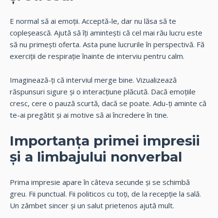
E normal să ai emoții. Acceptă-le, dar nu lăsa să te
copleșească. Ajută să îți amintești că cel mai rău lucru este
să nu primești oferta. Asta pune lucrurile în perspectivă. Fă
exerciții de respirație înainte de interviu pentru calm.
Imaginează-ți că interviul merge bine. Vizualizează
răspunsuri sigure și o interacțiune plăcută. Dacă emoțiile
cresc, cere o pauză scurtă, dacă se poate. Adu-ți aminte că
te-ai pregătit și ai motive să ai încredere în tine.
Importanța primei impresii
și a limbajului nonverbal
Prima impresie apare în câteva secunde și se schimbă
greu. Fii punctual. Fii politicos cu toți, de la recepție la sală.
Un zâmbet sincer și un salut prietenos ajută mult.