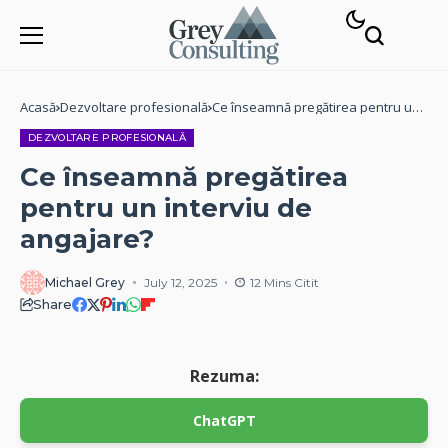
Acasă
Dezvoltare profesională
Ce înseamnă pregătirea pentru un
interviu de angajare?
DEZVOLTARE PROFESIONALĂ
Ce înseamnă pregătirea
pentru un interviu de
angajare?
Michael Grey
July 12, 2025
12 Mins Citit
Share
Rezuma:
ChatGPT