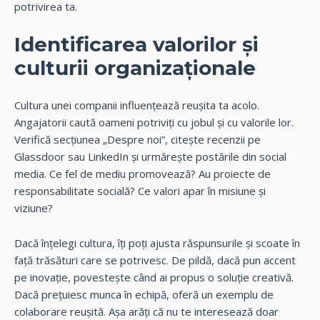
potrivirea ta.
Identificarea valorilor și
culturii organizaționale
Cultura unei companii influențează reușita ta acolo.
Angajatorii caută oameni potriviți cu jobul și cu valorile lor.
Verifică secțiunea „Despre noi”, citește recenzii pe
Glassdoor sau LinkedIn și urmărește postările din social
media. Ce fel de mediu promovează? Au proiecte de
responsabilitate socială? Ce valori apar în misiune și
viziune?
Dacă înțelegi cultura, îți poți ajusta răspunsurile și scoate în
față trăsături care se potrivesc. De pildă, dacă pun accent
pe inovație, povestește când ai propus o soluție creativă.
Dacă prețuiesc munca în echipă, oferă un exemplu de
colaborare reușită. Așa arăți că nu te interesează doar