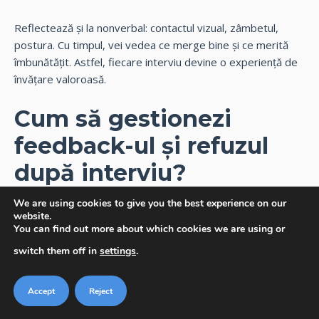
Reflectează și la nonverbal: contactul vizual, zâmbetul,
postura. Cu timpul, vei vedea ce merge bine și ce merită
îmbunătățit. Astfel, fiecare interviu devine o experiență de
învățare valoroasă.
Cum să gestionezi
feedback-ul și refuzul
după interviu?
We are using cookies to give you the best experience on our
Chiar dacă te pregătești bine, nu vei primi fiecare ofertă. E
website.
normal pe piața muncii. Contează cum gestionezi feedback-
You can find out more about which cookies we are using or
ul și un eventual refuz. O atitudine constructivă arată
switch them off in
settings
.
maturitate și rezistență.
Accept
Reject
Fiecare experiență, chiar și una în care nu ai reușit, te poate
învăța ceva. Reacția ta poate influența modul în care ești