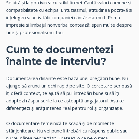
Se uită și la potrivirea cu stilul firmei. Caută valori comune și
compatibilitate cu echipa. Entuziasmul, atitudinea pozitivă și
înțelegerea activității companiei cântăresc mult. Prima
impresie și limbajul nonverbal contează: spun multe despre
tine și profesionalismul tău.
Cum te documentezi
înainte de interviu?
Documentarea dinainte este baza unei pregătiri bune. Nu
ajunge să arunci un ochi rapid pe site. O cercetare serioasă
îți oferă context, te ajută să pui întrebări bune și să îți
adaptezi răspunsurile la ce așteaptă angajatorul. Așa te
diferențiezi și arăți interes real pentru rol și organizație.
O documentare temeinică te scapă și de momente
stânjenitoare. Nu vei pune întrebări cu răspuns public sau
nu vei părea nepregătit. Trateaz-o ca pe o mică