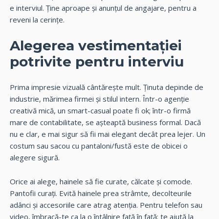
e interviul. Ține aproape și anunțul de angajare, pentru a
reveni la cerințe.
Alegerea vestimentației
potrivite pentru interviu
Prima impresie vizuală cântărește mult. Ținuta depinde de
industrie, mărimea firmei și stilul intern. Într-o agenție
creativă mică, un smart-casual poate fi ok; într-o firmă
mare de contabilitate, se așteaptă business formal. Dacă
nu e clar, e mai sigur să fii mai elegant decât prea lejer. Un
costum sau sacou cu pantaloni/fustă este de obicei o
alegere sigură.
Orice ai alege, hainele să fie curate, călcate și comode.
Pantofii curați. Evită hainele prea strâmte, decolteurile
adânci și accesoriile care atrag atenția. Pentru telefon sau
video, îmbracă-te ca la o întâlnire față în față; te ajută la